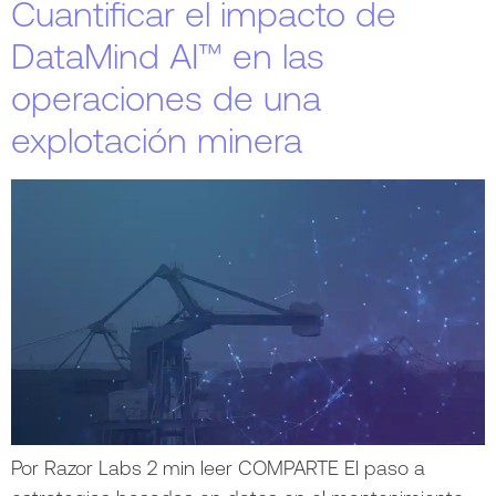
Cuantificar el impacto de
DataMind AI™ en las
operaciones de una
explotación minera
Por Razor Labs 2 min leer COMPARTE El paso a