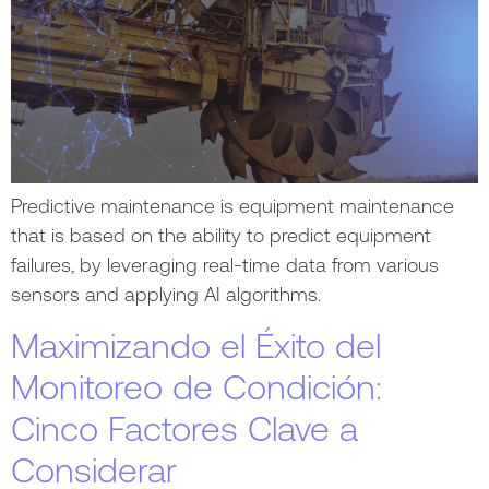
Predictive maintenance is equipment maintenance
that is based on the ability to predict equipment
failures, by leveraging real-time data from various
sensors and applying AI algorithms.
Maximizando el Éxito del
Monitoreo de Condición:
Cinco Factores Clave a
Considerar