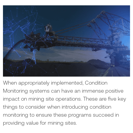
When appropriately implemented, Condition
Monitoring systems can have an immense positive
impact on mining site operations. These are five key
things to consider when introducing condition
monitoring to ensure these programs succeed in
providing value for mining sites.