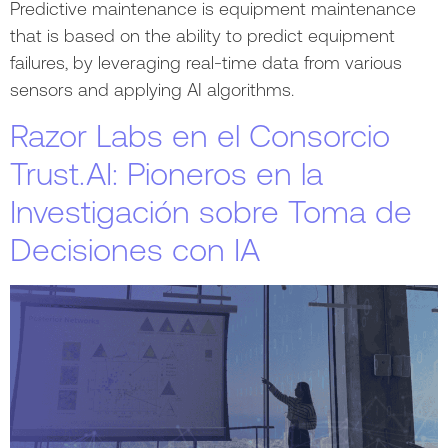
Predictive maintenance is equipment maintenance
that is based on the ability to predict equipment
failures, by leveraging real-time data from various
sensors and applying AI algorithms.
Razor Labs en el Consorcio
Trust.AI: Pioneros en la
Investigación sobre Toma de
Decisiones con IA