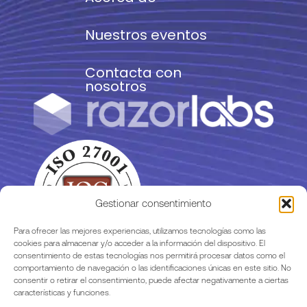
Nuestros eventos
Contacta con
nosotros
Gestionar consentimiento
Para ofrecer las mejores experiencias, utilizamos tecnologías como las
cookies para almacenar y/o acceder a la información del dispositivo. El
consentimiento de estas tecnologías nos permitirá procesar datos como el
comportamiento de navegación o las identificaciones únicas en este sitio. No
consentir o retirar el consentimiento, puede afectar negativamente a ciertas
características y funciones.