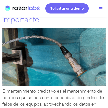
Minería: Por Qué Superar los
Métodos Tradicionales es
Solicitar una demo
Importante
El mantenimiento predictivo es el mantenimiento de
equipos que se basa en la capacidad de predecir los
fallos de los equipos, aprovechando los datos en