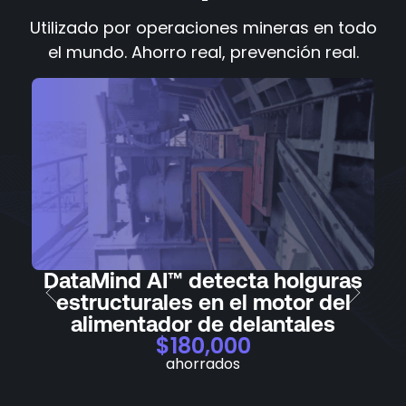
Utilizado por operaciones mineras en todo
el mundo. Ahorro real, prevención real.
DataMind AI™ detecta holguras
Ra
estructurales en el motor del
la
alimentador de delantales
$180,000
ahorrados