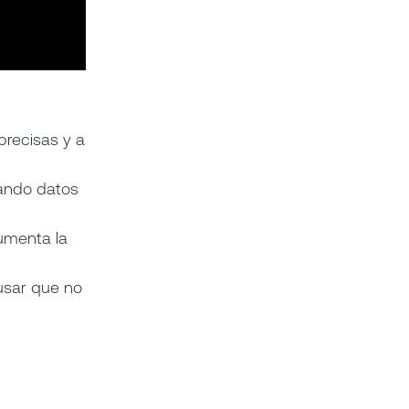
precisas y a
nando datos
aumenta la
 usar que no
lta para
bilidad y