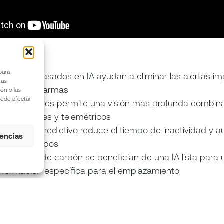
:
para
nósticos basados en IA ayudan a eliminar las alertas im
tas
las falsas alarmas
ón o las
puede afectar
ón de sensores permite una visión más profunda combi
ción, visuales y telemétricos
enimiento predictivo reduce el tiempo de inactividad y 
rencias
l de los equipos
lotaciones de carbón se benefician de una IA lista para
e formación específica para el emplazamiento
s aprendidas de implantaciones difíciles: lo que hace fa
IA funcione en entornos duros y ruidosos
er cómo puede ayudarte DataMind AI™ a mejorar la fia