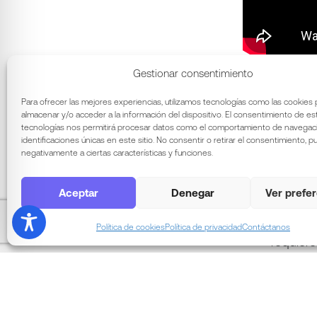
Gestionar consentimiento
Puntos clave
Para ofrecer las mejores experiencias, utilizamos tecnologías como las cookies 
Los diag
almacenar y/o acceder a la información del dispositivo. El consentimiento de es
reducir 
tecnologías nos permitirá procesar datos como el comportamiento de navegaci
identificaciones únicas en este sitio. No consentir o retirar el consentimiento, 
La fusi
negativamente a ciertas características y funciones.
de vibra
El mant
Aceptar
Denegar
Ver prefe
vida úti
Las exp
Política de cookies
Política de privacidad
Contáctanos
requier
Leccione
que la 
¿Quieres sab