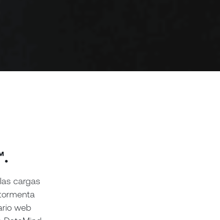
a
™.
 las cargas
 tormenta
ario web