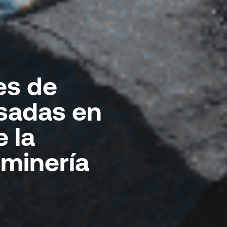
es de
sadas en
 la
 minería