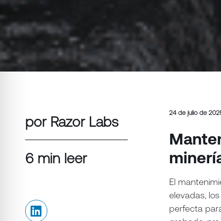
24 de julio de 202
por Razor Labs
Manten
minerí
6 min leer
El mantenimie
elevadas, lo
perfecta par