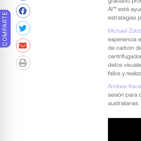
grabado, pro
AI™ está ayu
COMPARTE
estrategias 
Michael Zolo
experiencia 
de carbón de
centrifugado
datos visuale
fallos y real
Andrew Kaus
sesión para 
australianas.