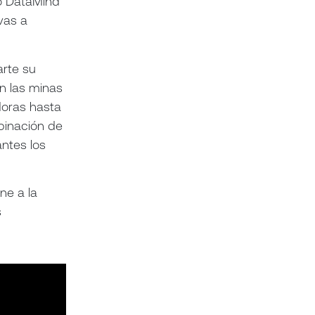
o DataMind
vas a
arte su
n las minas
doras hasta
binación de
antes los
ne a la
s