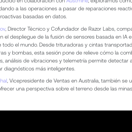
ducido en colaboración con
Austmine
, exploramos cóm
dando a las operaciones a pasar de reparaciones reacti
proactivas basadas en datos.
tov
, Director Técnico y Cofundador de Razor Labs, comp
en el despliegue de la fusión de sensores basada en IA e
 todo el mundo. Desde trituradoras y cintas transporta
ras y bombas, esta sesión pone de relieve cómo la com
s, análisis de vibraciones y telemetría permite detectar 
izar diagnósticos más inteligentes.
hal
, Vicepresidente de Ventas en Australia, también se u
ofrecer una perspectiva sobre el terreno desde las mina