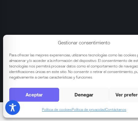
Gestionar consentimiento
Para ofrecer las mejores experiencias, utilizamos tecnologías como las cookies 
almacenar y/o acceder a la información del dispositivo. El consentimiento de es
tecnologías nos permitirá procesar datos como el comportamiento de navegaci
identificaciones únicas en este sitio. No consentir o retirar el consentimiento, 
negativamente a ciertas características y funciones.
Aceptar
Denegar
Ver prefe
Política de cookies
Política de privacidad
Contáctanos
Nuestra