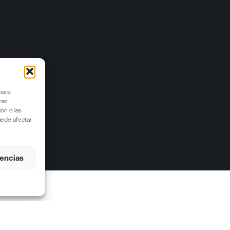
para
tas
ón o las
puede afectar
rencias