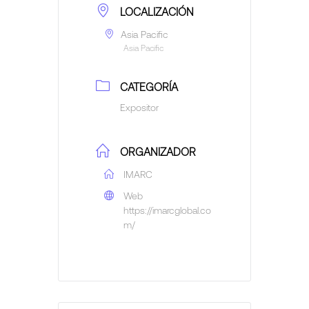
LOCALIZACIÓN
Asia Pacific
Asia Pacific
CATEGORÍA
Expositor
ORGANIZADOR
IMARC
Web
https://imarcglobal.co
m/