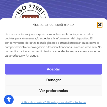
Gestionar consentimiento
Para ofrecer las mejores experiencias, utilizamos tecnologías como las
cookies para almacenar y/o acceder a la información del dispositivo. El
consentimiento de estas tecnologías nos permitirá procesar datos como el
comportamiento de navegación o las identificaciones únicas en este sitio. No
consentir o retirar el consentimiento, puede afectar negativamente a ciertas
características y funciones.
Aceptar
Legalidad
Denegar
Ver preferencias
Copyright © 2025 razor labs
Política de cookies
Política de privacidad
Contáctanos