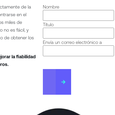
ectamente de la
Nombre
entrarse en el
os miles de
Título
 no es fácil, y
to de obtener los
Envía un correo electrónico a
rar la fiabilidad
eros.