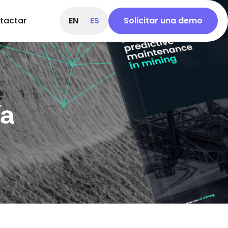
tactar
EN
ES
Solicitar una demo
ía