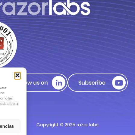
para
tas
ón o las
puede afectar
Copyright © 2025 razor labs
rencias