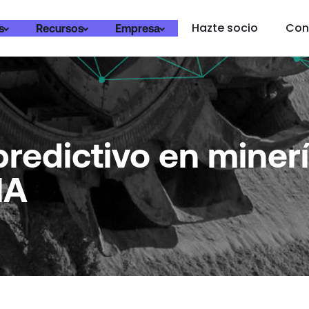
Hazte socio
Con
s
Recursos
Empresa
redictivo en miner
IA