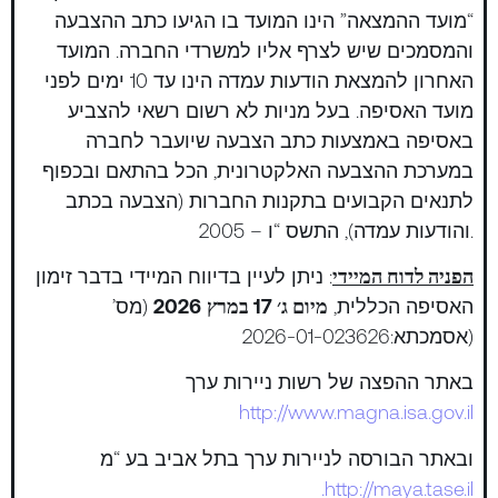
“מועד ההמצאה” הינו המועד בו הגיעו כתב ההצבעה
והמסמכים שיש לצרף אליו למשרדי החברה. המועד
האחרון להמצאת הודעות עמדה הינו עד 10 ימים לפני
מועד האסיפה. בעל מניות לא רשום רשאי להצביע
באסיפה באמצעות כתב הצבעה שיועבר לחברה
במערכת ההצבעה האלקטרונית, הכל בהתאם ובכפוף
לתנאים הקבועים בתקנות החברות (הצבעה בכתב
והודעות עמדה), התשס “ו – 2005.
הפניה לדוח המיידי
: ניתן לעיין בדיווח המיידי בדבר זימון
האסיפה הכללית,
מיום ג׳ 17 במרץ
2026
(מס’
אסמכתא:2026-01-023626)
באתר ההפצה של רשות ניירות ערך
http://www.magna.isa.gov.il
ובאתר הבורסה לניירות ערך בתל אביב בע “מ
http://maya.tase.il.