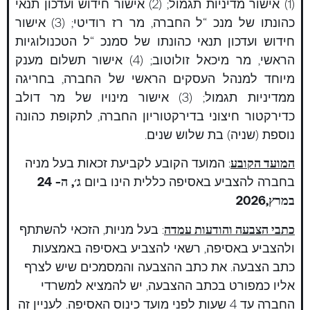
(1) אישור מדיניות תגמול; (2) אישור חידוש ועדכון תנאי
כהונתו של מנכ “ל החברה, מר רז רודיטי; (3) אישור
חידוש ועדכון תנאי כהונתו של סמנכ “ל הטכנולוגיות
הראשי, מר מיכאל זולוטוב; (4) אישור תשלום מענק
מיוחד למנהל העסקים הראשי של החברה, בחריגה
ממדיניות תגמול; (3) אישור מינויו של מר דולב
כדירקטור חיצוני בדירקטוריון החברה, לתקופת כהונה
נוספת (שניה) בת שלוש שנים.
המועד הקובע
: המועד הקובע לקביעת זכאות בעל מניה
בחברה להצביע באסיפה כללית הינו ביום
ג׳,
ה-
24
במרץ
,2026
כתבי הצבעה והודעות עמדה
: בעל מניות, הזכאי להשתתף
ולהצביע באסיפה, רשאי להצביע באסיפה באמצעות
כתב הצבעה. את כתב ההצבעה והמסמכים שיש לצרף
אליו כמפורט בכתב ההצבעה, יש להמציא למשרדי
החברה עד 4 שעות לפני מועד כינוס האסיפה. לעניין זה