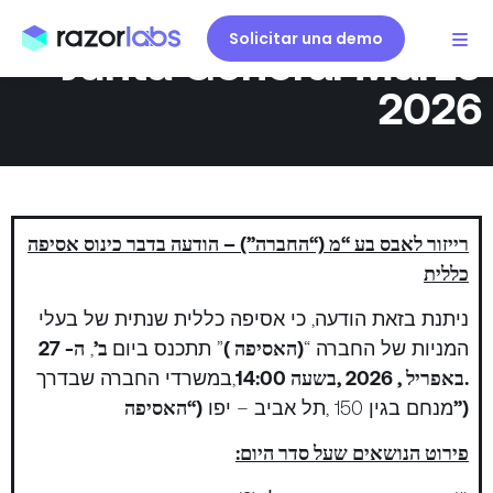
Solicitar una demo
Junta General Marzo
2026
רייזור לאבס בע “מ (“החברה”) – הודעה בדבר כינוס אסיפה
כללית
ניתנת בזאת הודעה, כי אסיפה כללית שנתית של בעלי
המניות של החברה “
(האסיפה )
” תתכנס ביום
ב’
,
ה- 27
.באפריל , 2026 ,בשעה 14:00
,במשרדי החברה שבדרך
)
האסיפה”
מנחם בגין 150 ,תל אביב – יפו
(“
:פירוט הנושאים שעל סדר היום