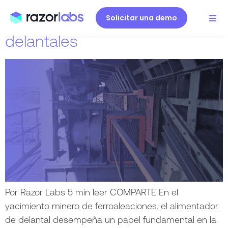
holguras estructurales en el
motor del alimentador de
Solicitar una demo
delantales
Por Razor Labs 5 min leer COMPARTE En el
yacimiento minero de ferroaleaciones, el alimentador
de delantal desempeña un papel fundamental en la