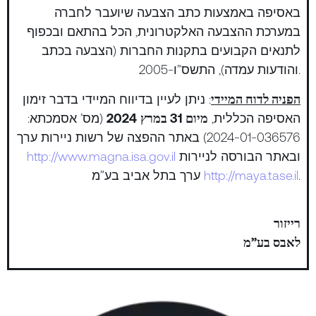
באסיפה באמצעות כתב הצבעה שיועבר לחברה
במערכת ההצבעה האלקטרונית, הכל בהתאם ובכפוף
לתנאים הקבועים בתקנות החברות (הצבעה בכתב
והודעות עמדה), התשס”ו-2005.
הפניה לדוח המיידי
: ניתן לעיין בדיווח המיידי בדבר זימון
האסיפה הכללית,
מיום 31 במרץ
2024
(מס’ אסמכתא:
2024-01-036576) באתר ההפצה של רשות ניירות ערך
ובאתר הבורסה לניירות
http://www.magna.isa.gov.il
.
http://maya.tase.il
ערך בתל אביב בע”מ
רייזור
לאבס בע”מ