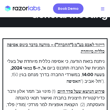
Book Demo
General Meeting
רייזור לאבס
בע”מ (“החברה”) – מודעה בדבר כינוס אסיפה
כללית מיוחדת
ניתנת בזאת הודעה, כי אסיפה כללית מיוחדת של בעלי
המניות של החברה תתכנס ביום
א’, ה-5 במאי 2024,
בשעה 14:00
, במשרדי החברה בדרך מנחם בגין 150,
“).
תל-אביב (“
האסיפה
פירוט הנושא שעל סדר היום
: (1) מינוי גב’ תמר אלון ורבר
כדירקטורית חיצונית בחברה ואישור תנאי כהונתה
והעסקתה; (2) הקצאת אופציות למר מרדכי (מודי) פלד,