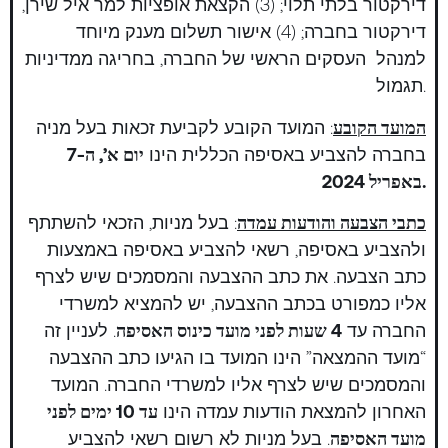
דירקטור בלתי תלוי; (3) הקצאת אופציות למר איל שירן,
דירקטור בחברה; (4) אישור תשלום מענק מיוחד
למנהל העסקים הראשי של החברה, בחריגה ממדיניות
תגמול.
המועד הקובע
: המועד הקובע לקביעת זכאות בעל מניה
בחברה להצביע באסיפה הכללית הינו
יום א’, ה-7
באפריל 2024.
כתבי הצבעה והודעות עמדה
: בעל מניות, הזכאי להשתתף
ולהצביע באסיפה, רשאי להצביע באסיפה באמצעות
כתב הצבעה. את כתב ההצבעה והמסמכים שיש לצרף
אליו כמפורט בכתב ההצבעה, יש להמציא למשרדי
החברה עד
4 שעות לפני מועד כינוס האסיפה
. לעניין זה
“מועד ההמצאה” הינו המועד בו הגיעו כתב ההצבעה
והמסמכים שיש לצרף אליו למשרדי החברה. המועד
האחרון להמצאת הודעות עמדה הינו
עד 10 ימים לפני
מועד האסיפה
. בעל מניות לא רשום רשאי להצביע